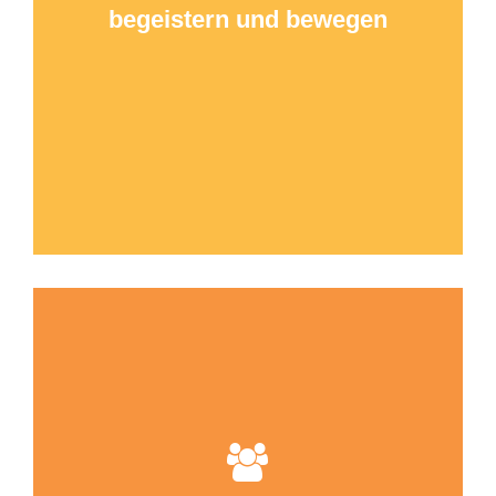
begeistern und bewegen
Jeder Mensch hat etwas, das ihn antreibt:
Kundenmotivation erkennen und nutzen – Das
LUXXprofile® im Vertrieb
Impulstag für Vertriebler: EINFACH erfolgreich
im Kundengespräch
Ideen und Erfolgsrezepte für Training und
Coaching
Kollegen begeistern und bewegen – für alle, die