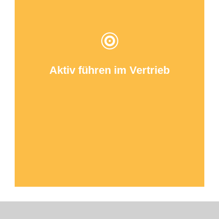
Ziele attraktiv vermitteln und begeisternd
nachhalten
Aktiv führen in anspruchsvollen Zeiten
Aktiv führen im Vertrieb