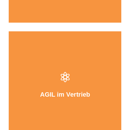
DailyFreshUps & Co. – Erfolgsrezepte für Ihren
Vertrieb
Design Thinking, Business Model Innovation,
Lean Startup, SCRUM im Vertrieb
AGIL im Vertrieb