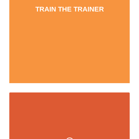
künftig interne Schulungen durchführen
TRAIN THE TRAINER
Als Multiplikator Vertrieb voranbringen –
ideenreich, agil, nachhaltig
Vertrieb darf Spaß machen:
Vertriebsideen im Niedrigzinsumfeld